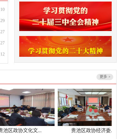
-10
-29
-27
-27
-12
更多
池区政协文化文...
贵池区政协经济委...