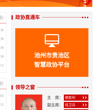
政协直通车
-30
-30
-30
池州市贵池区
-30
智慧政协平台
-15
领导之窗
-03
主
席：
鲍胜利
-15
副主席：
桂卫兵