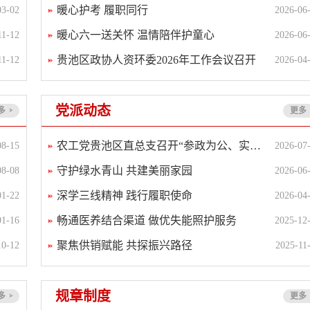
暖心护考 履职同行
03-02
2026-06
暖心六一送关怀 温情陪伴护童心
11-12
2026-06
贵池区政协人资环委2026年工作会议召开
11-12
2026-04
党派动态
多
更多
农工党贵池区直总支召开“参政为公、实干为...
08-15
2026-07
守护绿水青山 共建美丽家园
08-08
2026-06
深学三线精神 践行履职使命
01-22
2026-04
畅通医养结合渠道 做优失能照护服务
01-16
2025-12
孙照君
董朋轩
操水平
张华
聚焦供销赋能 共探振兴路径
10-12
2025-11
规章制度
多
更多