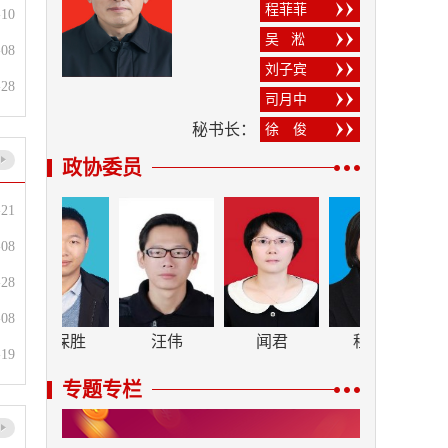
程菲菲
-10
吴 淞
-08
刘子宾
-28
司月中
秘书长：
徐 俊
政协委员
-21
-08
-28
-08
汪保胜
汪伟
闻君
程菲菲
-19
专题专栏