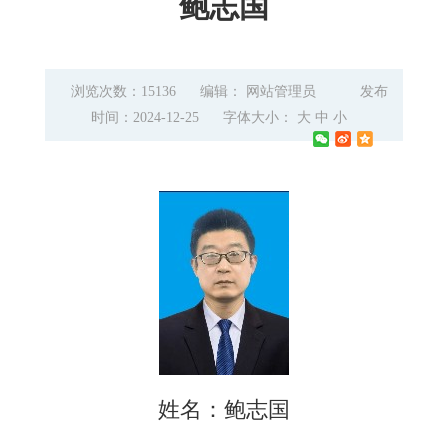
鲍志国
浏览次数：15136
编辑： 网站管理员
发布
时间：2024-12-25
字体大小：
大
中
小
姓名：鲍志国