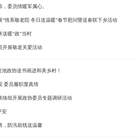
凉，委员情暖军属心。
展“情系敬老院 冬日送温暖”春节慰问暨送春联下乡活动
送暖“政”当时
员开展敬老关爱活动
，贵池政协送书画进和美乡村！
院 委员履职显真情
联络组开展政协委员专题调研活动
平安
情，防汛前线送温馨