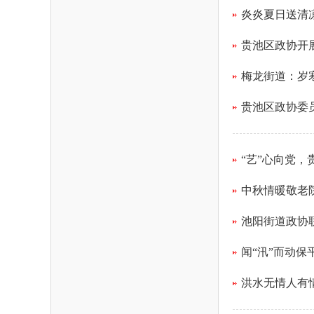
炎炎夏日送清
贵池区政协开
梅龙街道：岁寒
贵池区政协委
“艺”心向党
中秋情暖敬老
池阳街道政协
闻“汛”而动保
洪水无情人有