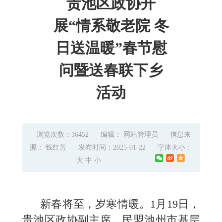
贵池区政协开
展“情系敬老院 冬
日送温暖”春节慰
问暨送春联下乡
活动
浏览次数：16452
编辑： 网站管理员
信息来
源： 钱红芳
发布时间：2025-01-22
字体大小：
大
中
小
新春将至，岁寒情暖。1月19日，
贵池区政协副主席、民盟池州市基层