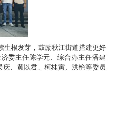
续生根发芽，鼓励秋江街道搭建更好
经济委主任陈学元、综合办主任潘建
吴庆、黄以君、柯桂寅、洪艳等委员