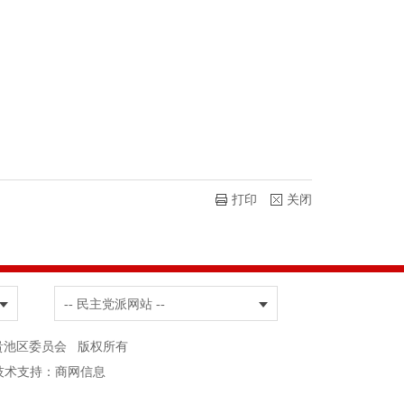
打印
关闭
-- 民主党派网站 --
协商会议池州市贵池区委员会 版权所有
技术支持：
商网信息