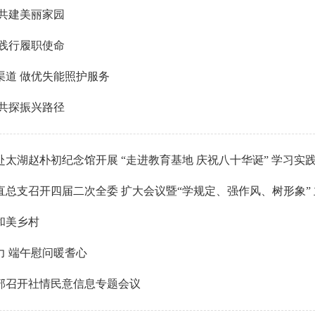
 共建美丽家园
 践行履职使命
渠道 做优失能照护服务
 共探振兴路径
太湖赵朴初纪念馆开展 “走进教育基地 庆祝八十华诞” 学习实
直总支召开四届二次全委 扩大会议暨“学规定、强作风、树形象”
和美乡村
力 端午慰问暖耆心
部召开社情民意信息专题会议