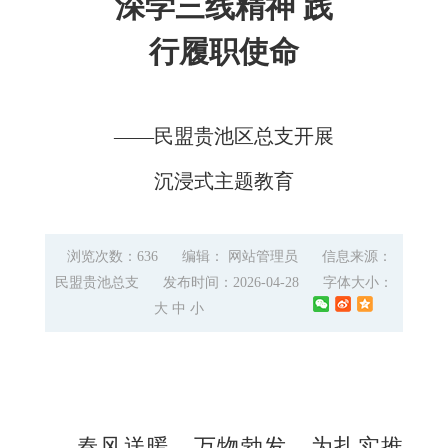
深学三线精神 践
行履职使命
——民盟贵池区总支开展
沉浸式主题教育
浏览次数：636
编辑： 网站管理员
信息来源：
民盟贵池总支
发布时间：2026-04-28
字体大小：
大
中
小
春风送暖，万物勃发。为扎实推