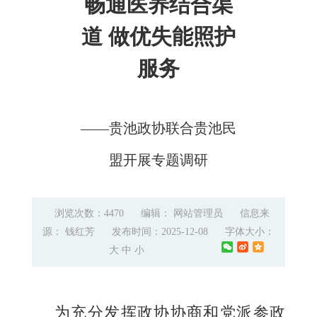
畅通医养结合渠
道 做优失能照护
服务
——贵池政协联合贵池民
盟开展专题调研
浏览次数：4470
编辑： 网站管理员
信息来
源： 钱红芳
发布时间：2025-12-08
字体大小：
大
中
小
为充分发挥政协协商和党派参政