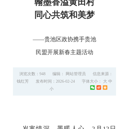
翰墨香溢黄田村
同心共筑和美梦
——贵池区政协携手贵池
民盟开展新春主题活动
浏览次数：948
编辑： 网站管理员
信息来源：
钱红芳
发布时间：2026-02-24
字体大小：
大
中
小
岁寒情深，墨暖人心。2月12日