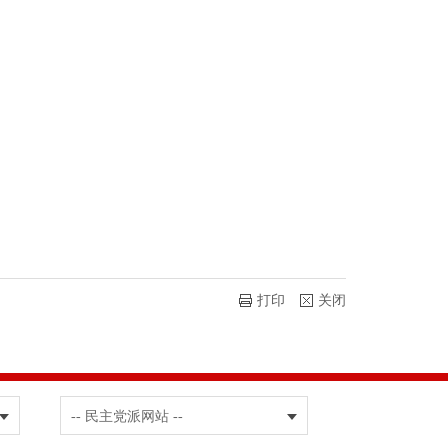
打印
关闭
-- 民主党派网站 --