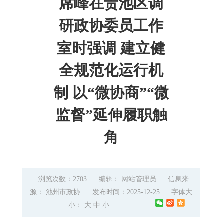
席峰在贵池区调
研政协委员工作
室时强调 建立健
全规范化运行机
制 以“微协商”“微
监督”延伸履职触
角
浏览次数：2703
编辑： 网站管理员
信息来
源： 池州市政协
发布时间：2025-12-25
字体大
小：
大
中
小