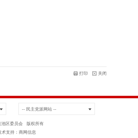
打印
关闭
-- 民主党派网站 --
协商会议池州市贵池区委员会 版权所有
技术支持：
商网信息