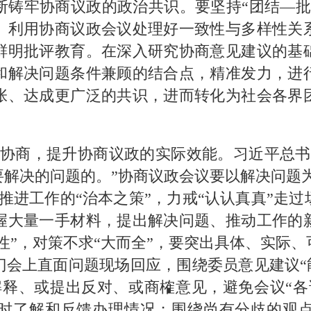
断铸牢协商议政的政治共识。要坚持“团结—批
。利用协商议政会议处理好一致性与多样性关
鲜明批评教育。在深入研究协商意见建议的基
和解决问题条件兼顾的结合点，精准发力，进
张、达成更广泛的共识，进而转化为社会各界
协商，提升协商议政的实际效能。习近平总书
解决的问题的。”协商议政会议要以解决问题为
推进工作的“治本之策”，力戒“认认真真”走
握大量一手材料，提出解决问题、推动工作的
向性”，对策不求“大而全”，要突出具体、实际
会上直面问题现场回应，围绕委员意见建议“能
解释、或提出反对、或商榷意见，避免会议“各
时了解和反馈办理情况；围绕尚有分歧的观