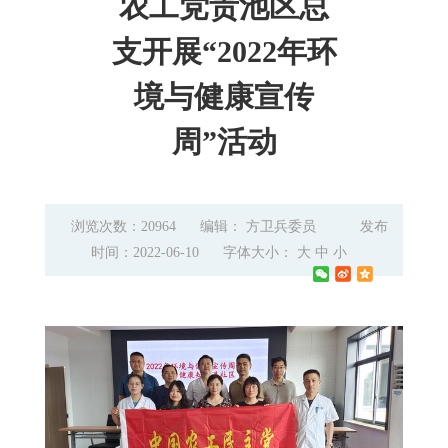
农工党贵池区总
支开展“2022年环
境与健康宣传
周”活动
浏览次数：20964
编辑： 方卫兵委员
发布
时间：2022-06-10
字体大小：
大
中
小